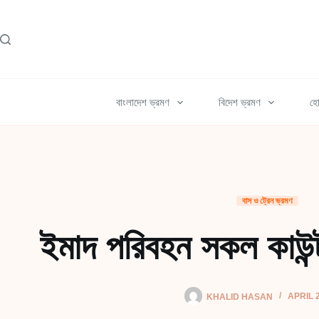
Skip
to
content
বাংলাদেশ ভ্রমণ
বিদেশ ভ্রমণ
হো
বাস ও ট্রেন ভ্রমণ
ইমাদ পরিবহন সকল কাউন্ট
KHALID HASAN
APRIL 2