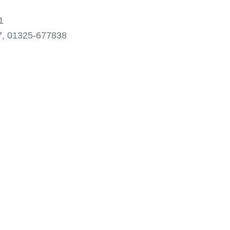
1
7837, 01325-677838