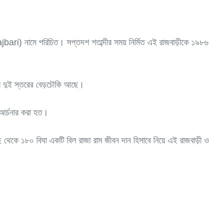
bari) নামে পরিচিত। সপ্তদশ শতাব্দীর সময় নির্মিত এই রাজবাড়ীকে ১৯৮৬
রে দুই স্তরের বেড়চৌকি আছে।
জা-আর্চনার করা হত।
কাছ থেকে ১৮০ বিঘা একটি বিল রাজা রাম জীবন দান হিসাবে নিয়ে এই রাজবাড়ী ও