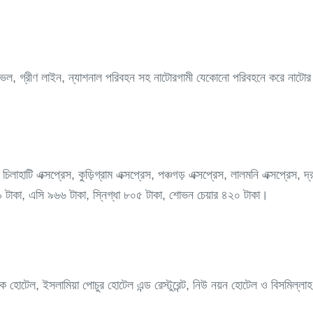
ট্রাভেল, গ্রীণ লাইন, ন্যাশনাল পরিবহন সহ নাটোরগামী যেকোনো পরিবহনে করে নাট
 চিলাহাটি এক্সপ্রেস, কুড়িগ্রাম এক্সপ্রেস, পঞ্চগড় এক্সপ্রেস, লালমনি এক্সপ্রেস,
৪৪৯ টাকা, এসি ৯৬৬ টাকা, স্নিগ্ধা ৮০৫ টাকা, শোভন চেয়ার ৪২০ টাকা।
দেক হোটেল, ইসলামিয়া পোচুর হোটেল এন্ড রেস্টুরেন্ট, নিউ নয়ন হোটেল ও বিসমিল্লাহ