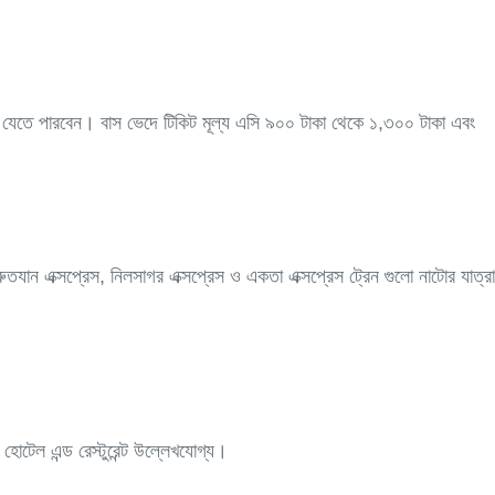
োর যেতে পারবেন। বাস ভেদে টিকিট মূল্য এসি ৯০০ টাকা থেকে ১,৩০০ টাকা এবং
 দ্রুতযান এক্সপ্রেস, নিলসাগর এক্সপ্রেস ও একতা এক্সপ্রেস ট্রেন গুলো নাটোর যাত্রা
 হোটেল এন্ড রেস্টুরেন্ট উল্লেখযোগ্য।