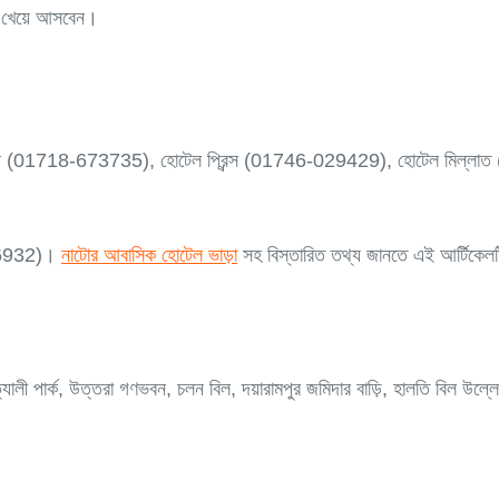
যই খেয়ে আসবেন।
ই.পি (01718-673735), হোটেল প্রিন্স (01746-029429), হোটেল মিল্লা
166932)।
নাটোর আবাসিক হোটেল ভাড়া
সহ বিস্তারিত তথ্য জানতে এই আর্টিকেলট
্যালী পার্ক, উত্তরা গণভবন, চলন বিল, দয়ারামপুর জমিদার বাড়ি, হালতি বিল উল্