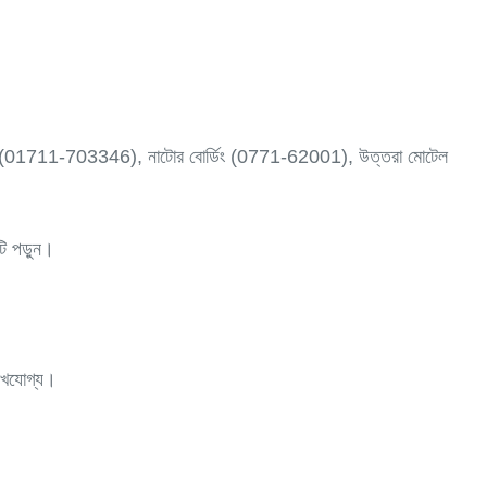
ত (01711-703346), নাটোর বোর্ডিং (0771-62001), উত্তরা মোটেল
ি পড়ুন।
লেখযোগ্য।