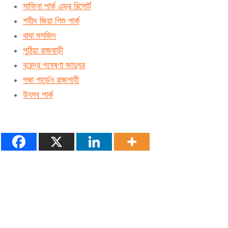
সাফিনা পার্ক এন্ড্র রিসোর্ট
শহীদ জিয়া শিশু পার্ক
বাঘা মসজিদ
পুঠিয়া রাজবাড়ী
বরেন্দ্র গবেষণা জাদুঘর
পদ্মা গার্ডেন রাজশাহী
উৎসব পার্ক