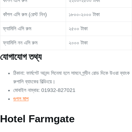
কাঁপল এসি রুম
২২০০-২৫০০ টাকা
কাঁপল এসি রুম (রেস্ট নিন)
১৮০০-২০০০ টাকা
ফ্যামিলি এসি রুম
২৫০০ টাকা
ফ্যামিলি নন এসি রুম
২০০০ টাকা
যোগাযোগ তথ্য
ঠিকানা: ফার্মগেট আনন্দ সিনেমা হলে সামনে গ্ৰ্যীন রোড দিকে উওরা ব্যাংক
রুপালি ব্যাংকের বিল্ডিংয়ে।
মোবাইল নাম্বার: 01932-827021
গুগল মাপ
Hotel Farmgate