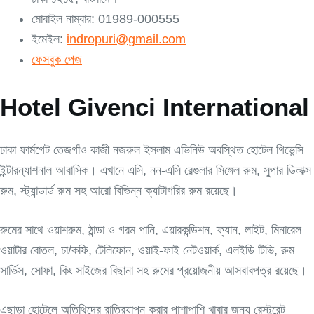
মোবাইল নাম্বার: 01989-000555
ইমেইল:
indropuri@gmail.com
ফেসবুক পেজ
Hotel Givenci International
ঢাকা ফার্মগেট তেজগাঁও কাজী নজরুল ইসলাম এভিনিউ অবস্থিত হোটেল গিভেন্সি
ইন্টারন্যাশনাল আবাসিক। এখানে এসি, নন-এসি রেগুলার সিঙ্গেল রুম, সুপার ডিলাক্স
রুম, স্ট্যান্ডার্ড রুম সহ আরো বিভিন্ন ক্যাটাগরির রুম রয়েছে।
রুমের সাথে ওয়াশরুম, ঠান্ডা ও গরম পানি, এয়ারকন্ডিশন, ফ্যান, লাইট, মিনারেল
ওয়াটার বোতল, চা/কফি, টেলিফোন, ওয়াই-ফাই নেটওয়ার্ক, এলইডি টিভি, রুম
সার্ভিস, সোফা, কিং সাইজের বিছানা সহ রুমের প্রয়োজনীয় আসবাবপত্র রয়েছে।
এছাড়া হোটেলে অতিথিদের রাত্রিযাপন করার পাশাপাশি খাবার জন্য রেস্টুরেন্ট