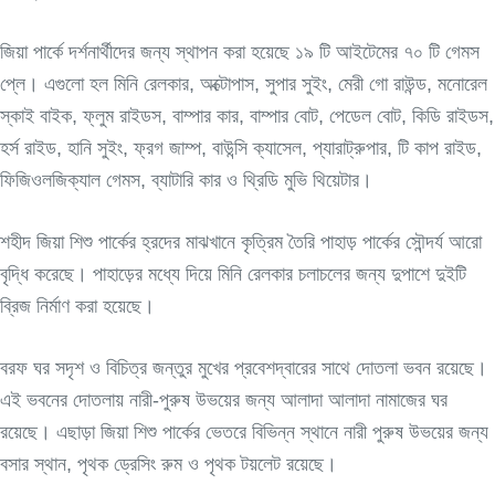
জিয়া পার্কে দর্শনার্থীদের জন্য স্থাপন করা হয়েছে ১৯ টি আইটেমের ৭০ টি গেমস
প্লে। এগুলো হল মিনি রেলকার, অক্টোপাস, সুপার সুইং, মেরী গো রাউন্ড, মনোরেল
স্কাই বাইক, ফ্লুম রাইডস, বাম্পার কার, বাম্পার বোট, পেডেল বোট, কিডি রাইডস,
হর্স রাইড, হানি সুইং, ফ্রগ জাম্প, বাউন্সি ক্যাসেল, প্যারাট্রুপার, টি কাপ রাইড,
ফিজিওলজিক্যাল গেমস, ব্যাটারি কার ও থ্রিডি মুভি থিয়েটার।
শহীদ জিয়া শিশু পার্কের হ্রদের মাঝখানে কৃত্রিম তৈরি পাহাড় পার্কের সৌন্দর্য আরো
বৃদ্ধি করেছে। পাহাড়ের মধ্যে দিয়ে মিনি রেলকার চলাচলের জন্য দুপাশে দুইটি
ব্রিজ নির্মাণ করা হয়েছে।
বরফ ঘর সদৃশ ও বিচিত্র জন্তুর মুখের প্রবেশদ্বারের সাথে দোতলা ভবন রয়েছে।
এই ভবনের দোতলায় নারী-পুরুষ উভয়ের জন্য আলাদা আলাদা নামাজের ঘর
রয়েছে। এছাড়া জিয়া শিশু পার্কের ভেতরে বিভিন্ন স্থানে নারী পুরুষ উভয়ের জন্য
বসার স্থান, পৃথক ড্রেসিং রুম ও পৃথক টয়লেট রয়েছে।