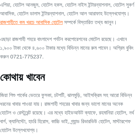
এশিয়া, হোটেল আনজুম, হোটেল হকস, হোটেল নাইস ইন্টারন্যাশনাল, হোটেল সুকর্ণ
আবাসিক, হোটেল ডালাস ইন্টারন্যাশনাল, হোটেল আল আরাফাহ উল্লেখযোগ্য।
রাজশাহীতে কম খরচে আবাসিক হোটেল
সম্পর্কে বিস্তারিত তথ্য জানুন।
এছাড়া রাজশাহী শহরে বাংলাদেশ পর্যটন করপোরেশনের মোটেল রয়েছে। এখানে
১,৯০০ টাকা থেকে ৪,৬০০ টাকার মধ্যে বিভিন্ন মানের রুম পাবেন। অগ্রিম বুকিং
করুন 0721-775237.
কোথায় খাবেন
জিয়া শিশু পার্কের ভেতরে ফুসকা, চটপটি, ঝালমুড়ি, আইসক্রিম সহ আরো বিভিন্ন
ধরনের খাবার পাওয়া যায়। রাজশাহী শহরের খাবার জন্য ভালো মানের অনেক
হোটেল ও রেস্টুরেন্ট রয়েছে। এর মধ্যে হাইডআউট ক্যাফে, রহমানিয়া হোটেল, নর্থ
বার্গ, ক্যালিস্টো, হাংরি হিরোস, কাচ্চি ভাই, গ্র্যান্ড রিভারভিউ হোটেল, মাস্টারশেফ
হোটেল উল্লেখযোগ্য।