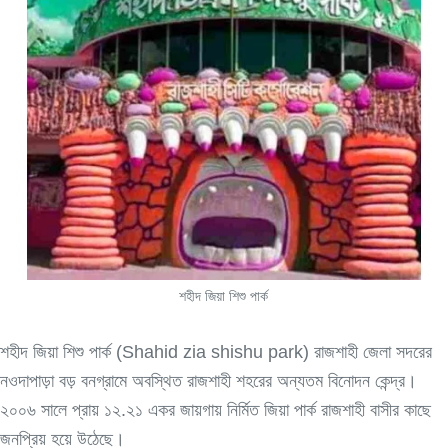
শহীদ জিয়া শিশু পার্ক
শহীদ জিয়া শিশু পার্ক (Shahid zia shishu park) রাজশাহী জেলা সদরের
নওদাপাড়া বড় বনগ্রামে অবস্থিত রাজশাহী শহরের অন্যতম বিনোদন কেন্দ্র।
২০০৬ সালে প্রায় ১২.২১ একর জায়গায় নির্মিত জিয়া পার্ক রাজশাহী বাসীর কাছে
জনপ্রিয় হয়ে উঠেছে।