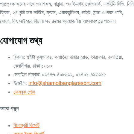
প্রত্যেক রুমের সাথে ওয়াশরুম, বারান্দা, ওয়াই-ফাই নেটওয়ার্ক, এলইডি টিভি, মিনি
ফ্রিজ, ২৪ ঘন্টা রুম সার্ভিস, ফ্যান, এয়ারকন্ডিশন, লাইট, ঠান্ডা ও গরম পানি,
সোফা, কিং সাইজের বিছানা সহ রুমের প্রয়োজনীয় আসবাবপত্র পাবেন।
যোগাযোগ তথ্য
ঠিকানা: গুইটা কৃষ্ণনগর, কলাতিয়া বাজার রোড, তারানগর, কলাতিয়া,
কেরানীগঞ্জ, ঢাকা ১৩১৩
মোবাইল নাম্বার: ০১৭৭৬-৫০৮৬১২, ০১৭০১-৭৯৩১১৫
ইমেইল:
info@shamolbanglaresort.com
ফেসবুক পেজ
আরো পড়ুন
নীলাম্বরী রিসোর্ট