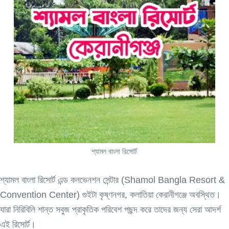
শ্যামল বাংলা রিসোর্ট
শ্যামল বাংলা রিসোর্ট এন্ড কনভেনশন সেন্টার (Shamol Bangla Resort &
Convention Center) গুইটা কৃষ্ণনগর, কলাতিয়া কেরানীগঞ্জে অবস্থিত।
যারা নিরিবিলি শান্ত সবুজ প্রাকৃতিক পরিবেশ পছন্দ করে তাদের জন্য সেরা আদর্শ
এই রিসোর্ট।