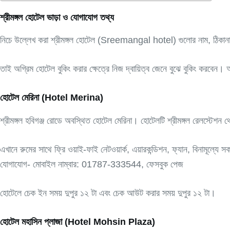
শ্রীমঙ্গল হোটেল ভাড়া ও যোগাযোগ তথ্য
নিচে উল্লেখ করা শ্রীমঙ্গল হোটেল (Sreemangal hotel) গুলোর নাম, ঠিকানা, 
তাই অগ্রিম হোটেল বুকিং করার ক্ষেত্রে নিজ দ্বায়িত্ব জেনে বুঝে বুকিং করবেন।
হোটেল মেরিনা (Hotel Merina)
শ্রীমঙ্গল হবিগঞ্জ রোডে অবস্থিত হোটেল মেরিনা। হোটেলটি শ্রীমঙ্গল রেলস্টেশন 
এখানে রুমের সাথে ফ্রি ওয়াই-ফাই নেটওয়ার্ক, এয়ারকন্ডিশন, ফ্যান, বিনামূল্যে সক
যোগাযোগ- মোবাইল নাম্বার: 01787-333544, ফেসবুক পেজ
হোটেলে চেক ইন সময় দুপুর ১২ টা এবং চেক আউট করার সময় দুপুর ১২ টা।
হোটেল মহাসিন প্লাজা (Hotel Mohsin Plaza)