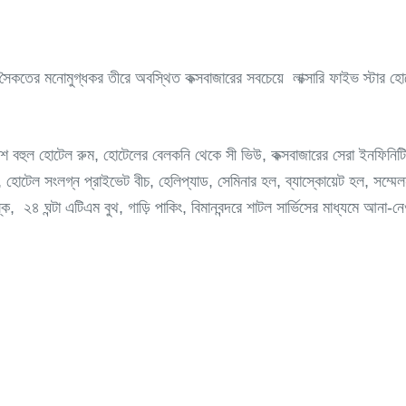
দ্র সৈকতের মনোমুগ্ধকর তীরে অবস্থিত কক্সবাজারের সবচেয়ে লাক্সারি ফাইভ স্
শ বহুল হোটেল রুম, হোটেলের বেলকনি থেকে সী ভিউ, কক্সবাজারের সেরা ইনফিনিটি স
ঞ্জ, হোটেল সংলগ্ন প্রাইভেট বীচ, হেলিপ্যাড, সেমিনার হল, ব্যাস্কোয়েট হল, সম্মেল
২৪ ঘন্টা এটিএম বুথ, গাড়ি পাকিং, বিমানবন্দরে শাটল সার্ভিসের মাধ্যমে আনা-নেওয