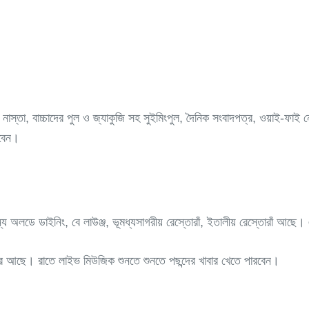
াস্তা, বাচ্চাদের পুল ও জ্যাকুজি সহ সুইমিংপুল, দৈনিক সংবাদপত্র, ওয়াই-ফাই নেটওয়
াবেন।
ন্য অলডে ডাইনিং, বে লাউঞ্জ, ভূমধ্যসাগরীয় রেস্তোরাঁ, ইতালীয় রেস্তোরাঁ আছে।
লার আছে। রাতে লাইভ মিউজিক শুনতে শুনতে পছন্দের খাবার খেতে পারবেন।