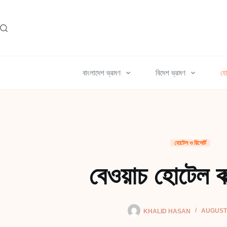
Skip
to
content
বাংলাদেশ ভ্রমণ
বিদেশ ভ্রমণ
হো
হোটেল ও রিসোর্ট
বেওয়াচ হোটেল ক
KHALID HASAN
AUGUST 