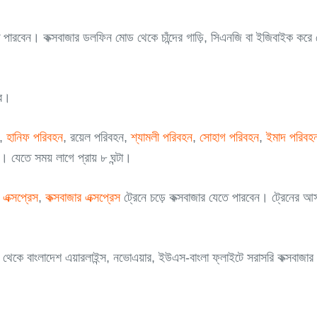
 পারবেন। কক্সবাজার ডলফিন মোড থেকে চাঁন্দের গাড়ি, সিএনজি বা ইজিবাইক করে 
বে।
,
হানিফ পরিবহন
, রয়েল পরিবহন,
শ্যামলী পরিবহন
,
সোহাগ পরিবহন
,
ইমাদ পরিবহ
যেতে সময় লাগে প্রায় ৮ ঘন্টা।
 এক্সপ্রেস
,
কক্সবাজার এক্সপ্রেস
ট্রেনে চড়ে কক্সবাজার যেতে পারবেন। ট্রেনের আস
র থেকে বাংলাদেশ এয়ারলাইন্স, নভোএয়ার, ইউএস-বাংলা ফ্লাইটে সরাসরি কক্সব