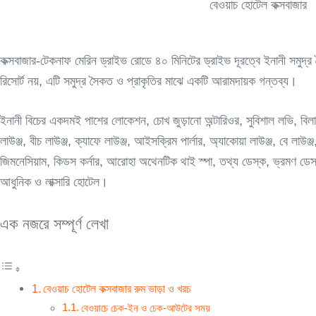
বেওয়াচ হোটেল কক্সবাজার
কক্সবাজার-টেকনাফ মেরিন ড্রাইভ রোডে ৪০ মিনিটের ড্রাইভ দূরত্বে ইনানী সমু
রিসোর্ট নয়, এটি সমুদ্র সৈকত ও প্রাকৃতির মাঝে একটি আরামদায়ক গন্তব্য।
ইনানী বিচের একদমই পাশের লোকেশন, চোখ জুড়ানো অন্টারিওর, সুবিশাল লভি, বিলা
লাউঞ্জ, বীচ লাউঞ্জ, ক্যাফে লাউঞ্জ, আইসক্রিম পার্লার, অ্যাকোয়া লাউঞ্জ, বে লাউ
জিমনেসিয়াম, কিডস কর্নার, আরোহা অথেনটিক থাই স্পা, তথ্য ডেস্ক, ভ্রমণ ডেস্ক, 
আধুনিক ও লাক্সারি হোটেল।
এক নজরে সম্পূর্ণ লেখা
বেওয়াচ হোটেল কক্সবাজার রুম ভাড়া ও খরচ
বেওয়াচে চেক-ইন ও চেক-আউটের সময়