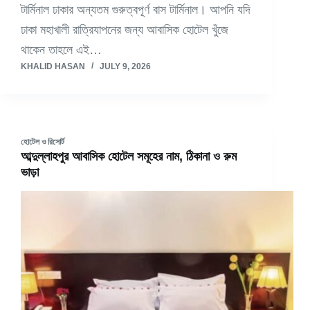
টার্মিনাল ঢাকার অন্যতম গুরুত্বপূর্ণ বাস টার্মিনাল। আপনি যদি
ঢাকা মহাখালী রাত্রিযাপনের জন্য আবাসিক হোটেল খুঁজে
থাকেন তাহলে এই…
KHALID HASAN
JULY 9, 2026
হোটেল ও রিসোর্ট
আব্দুল্লাহপুর আবাসিক হোটেল সমূহের নাম, ঠিকানা ও রুম
ভাড়া