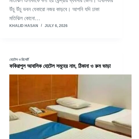
মতিঝিল এলাকাকে বলা হয় কেন্দ্রীয় ব্যবসার জেলা। এখানকার
উঁচু উঁচু ভবন যেকারো নজর কাড়বে। আপনি যদি ঢাকা
মতিঝিল কোনো…
KHALID HASAN
JULY 6, 2026
হোটেল ও রিসোর্ট
ফকিরাপুল আবাসিক হোটেল সমূহের নাম, ঠিকানা ও রুম ভাড়া