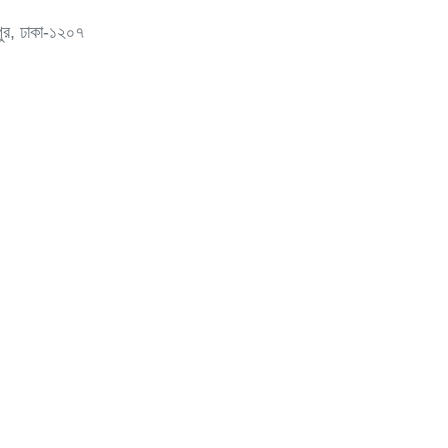
দপুর, ঢাকা-১২০৭