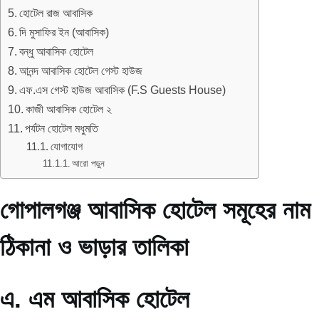
হোটেল রাজ আবাসিক
দি মুসাফির ইন (আবাসিক)
বন্ধু আবাসিক হোটেল
আনন্দ আবাসিক হোটেল গেস্ট হাউজ
এফ.এস গেস্ট হাউজ আবাসিক (F.S Guests House)
কাজী আবাসিক হোটেল ২
পর্যটন হোটেল মধুমতি
যোগাযোগ
আরো পড়ুন
গোপালগঞ্জ আবাসিক হোটেল সমূহের নাম
ঠিকানা ও ভাড়ার তালিকা
এ. এম আবাসিক হোটেল