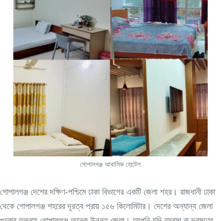
গোপালগঞ্জ আবাসিক হোটেল
গোপালগঞ্জ দেশের দক্ষিণ-পশ্চিমে ঢাকা বিভাগের একটি জেলা শহর। রাজধানী ঢাকা
থেকে গোপালগঞ্জ শহরের দূরত্ব প্রায় ১৫৬ কিলোমিটার। দেশের অন্যান্য জেলা
গুলোর তুলনায় গোপালগঞ্জ অনেক উন্নত জেলা। আপনি যদি ব্যবসা বা ভ্রমণের