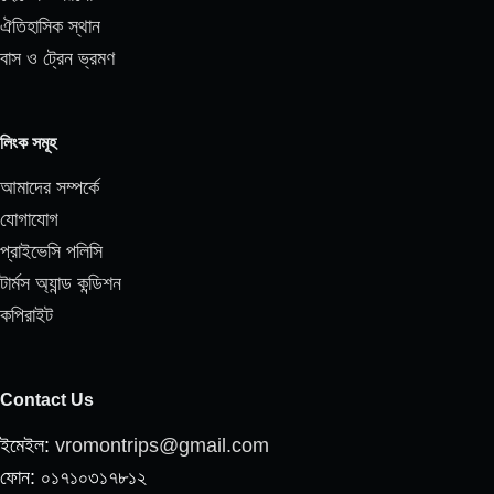
ঐতিহাসিক স্থান
বাস ও ট্রেন ভ্রমণ
লিংক সমূহ
আমাদের সম্পর্কে
যোগাযোগ
প্রাইভেসি পলিসি
টার্মস অ্যান্ড কন্ডিশন
কপিরাইট
Contact Us
ইমেইল:
vromontrips@gmail.com
ফোন: ০১৭১০৩১৭৮১২