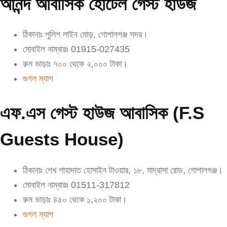
আনন্দ আবাসিক হোটেল গেস্ট হাউজ
ঠিকানাঃ পুলিশ লাইন মোড়, গোপালগঞ্জ সদর।
মোবাইল নাম্বারঃ 01915-027435
রুম ভাড়াঃ ৭০০ থেকে ২,০০০ টাকা।
গুগল ম্যাপ
এফ.এস গেস্ট হাউজ আবাসিক (F.S
Guests House)
ঠিকানাঃ শেখ শাহাদাত হোসাইন টাওয়ার, ১৮, মাদ্রাসা রোড, গোপালগঞ্জ।
মোবাইল নাম্বারঃ 01511-317812
রুম ভাড়াঃ ৪৫০ থেকে ১,২০০ টাকা।
গুগল ম্যাপ