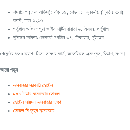
বাংলাদেশ (ঢাকা অফিস): বাড়ি ০৪, রোড ১৫, ব্লক-ডি (দ্বিতীয় তলা),
বনানী, ঢাকা-১২১৩
পর্তুগাল অফিসঃ পুয়া জাইম মার্টিন্স বারাতা ৬, লিসবন, পর্তুগাল
সুইডেন অফিসঃ ডেনমার্ক সগাটান ৩৪, স্টকহোম, সুইডেন
পেমেন্টের ধরণঃ ক্যাশ, ভিসা, মাস্টার কার্ড, আমেরিকান এক্সপ্রেস, বিকাশ, নগদ।
আরো পড়ুন
কক্সবাজার সরকারি হোটেল
৫০০ টাকায় কক্সবাজার হোটেল
হোটেল সায়মন কক্সবাজার ভাড়া
হোটেল সি কুইন কক্সবাজার