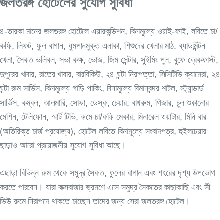
জলতরঙ্গ হোটেলের সুযোগ সুবিধা
৪-তারকা মানের জলতরঙ্গ হোটেলে এয়ারকন্ডিশন, বিনামূল্যে ওয়াই-ফাই, লবিতে চা/
কফি, লিফট, ফুল বাগান, ধুমপানমুক্ত এলাকা, শিশুদের খেলার মাঠ, ব্যাডমিন্টন
খেলা, সৈকত ভলিবল, সভা কক্ষ, ভোজ, জিম সেন্টার, সুইমিং পুল, বুফে ব্রেকফাস্ট,
দুপুরের খাবার, রাতের খাবার, বারবিকিউ, ২৪ ঘন্টা নিরাপত্তা, সিসিটিভি ক্যামেরা, ২৪
ঘন্টা রুম সার্ভিস, বিনামূল্যে গাড়ি পাকিং, বিনামূল্যে বিমানবন্দর শাটল, স্ট্যান্ডার্ড
সার্ভিস, কম্বল, আলমারি, সোফা, ডেস্ক, চেয়ার, বাথরুম, গিজার, চুল শুকানোর
মেশিন, টেলিফোন, স্মার্ট টিভি, রুমে চা/কফি মেকার, মিনারেল ওয়াটার, মিনি বার
(অতিরিক্ত চার্জ প্রযোজ্য), হোটেল লবিতে বিনামূল্যে সংবাদপত্র, হুইলচেয়ার
ছাড়াও আরো প্রয়োজনীয় সুযোগ সুবিধা আছে।
এছাড়া বিভিন্ন রুম থেকে সমুদ্র সৈকত, ফুলের বাগান এবং শহরের দৃশ্য উপভোগ
করতে পারবেন। যারা কক্সবাজার ভ্রমণে এসে সমুদ্র সৈকতের কাছাকাছি এবং সী
ভিউ রুমে নিরাপদে থাকতে চাচ্ছেন তাদের জন্য সেরা জলতরঙ্গ হোটেল।