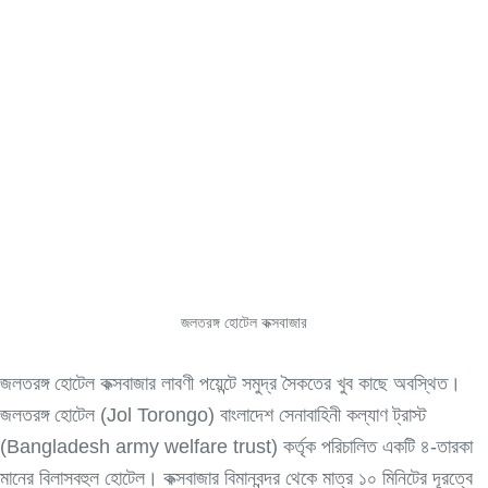
জলতরঙ্গ হোটেল কক্সবাজার
জলতরঙ্গ হোটেল কক্সবাজার লাবণী পয়েন্টে সমুদ্র সৈকতের খুব কাছে অবস্থিত।
জলতরঙ্গ হোটেল (Jol Torongo) বাংলাদেশ সেনাবাহিনী কল্যাণ ট্রাস্ট
(Bangladesh army welfare trust) কর্তৃক পরিচালিত একটি ৪-তারকা
মানের বিলাসবহুল হোটেল। কক্সবাজার বিমানবন্দর থেকে মাত্র ১০ মিনিটের দূরত্বে