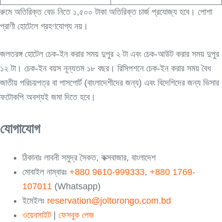
রুমে অতিরিক্ত বেড নিতে ১,৫০০ টাকা অতিরিক্ত চার্জ প্রযোজ্য হবে। পোশা
প্রাণী হোটেলে গ্রহণযোগ্য নয়।
জলতরঙ্গ হোটেল চেক-ইন করার সময় দুপুর ২ টা এবং চেক-আউট করার সময় দুপুর
১২ টা। চেক-ইন বয়স নূন্যতম ১৮ বছর। রিসিপশনে চেক-ইন করার সময় বৈধ
জাতীয় পরিচয়পত্র বা পাসপোর্ট (বাংলাদেশীদের জন্য) এবং বিদেশিদের জন্য ভিসার
ফটোকপি অবশ্যই জমা দিতে হবে।
যোগাযোগ
ঠিকানাঃ লাবনী সমুদ্র সৈকত, কক্সবাজার, বাংলাদেশ
মোবাইল নাম্বারঃ
+880 9610-999333
,
+880 1769-
107011
(Whatsapp)
ইমেইলঃ
reservation@joltorongo.com.bd
ওয়েবসাইট
|
ফেসবুক পেজ