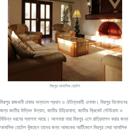
মিরপুর আবাসিক হোটেল
মিরপুর রাজধানী ঢাকার অন্যতম প্রধান ও ঐতিহ্যবাহী এলাকা। মিরপুর বিনোদনের
জন্য জাতীয় উদ্ভিদ উদ্যান, জাতীয় চিড়িয়াখানা, জাতীয় ক্রিকেট স্টেডিয়াম ও
বিভিন্ন ধরনের স্থাপনা আছে। আপনারা যারা মিরপুর এসে রাত্রিযাপন করার জন্য
আবাসিক হোটেল খুঁজছেন তাদের জন্য আজকের আর্টিকেলে মিরপুর সেরা আবাসিক