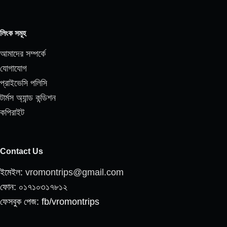
লিংক সমূহ
আমাদের সম্পর্কে
যোগাযোগ
প্রাইভেসি পলিসি
টার্মস অ্যান্ড কন্ডিশন
কপিরাইট
Contact Us
ইমেইল:
vromontrips@gmail.com
ফোন: ০১৭১০৩১৭৮১২
ফেসবুক পেজ: fb/vromontrips