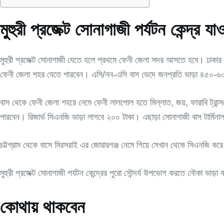
মুহুরী প্রজেক্ট সোনাগাজী পর্যটন কেন্দ্র যা
মুহুরী প্রজেক্ট সোনাগাজী যেতে হলে প্রথমে ফেনী জেলা সদর আসতে হবে। ঢাকার সায
ফেনী জেলা শহর যেতে পারবেন। এসি/নন-এসি বাস ভেদে জনপ্রতি ভাড়া ৪৫০-৬০০ 
বাস থেকে ফেনী জেলা শহরে নেমে ফেনী লালপোল হতে মিল্লাত, জয়, ফারাবি ট্রান
পারবেন। রিজার্ভ সিএনজি ভাড়া লাগবে ২০০ টাকা। এছাড়া সোনাগাজী বাস টার্মিনাল 
চট্টগ্রাম থেকে বাসে মিরসরাই এর জোরারগঞ্জ নেমে গিয়ে সেখান থেকে সিএনজি করে 
মুহুরী প্রজেক্ট সোনাগাজী পর্যটন কেন্দ্রের পুরো সৌন্দর্য উপভোগ করতে নৌকা ভা
কোথায় থাকবেন