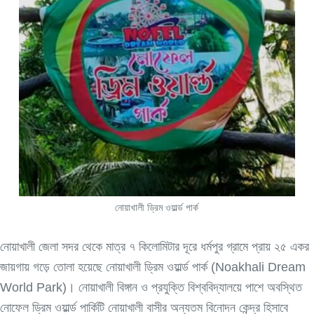
নোয়াখালী ড্রিম ওয়ার্ল্ড পার্ক
নোয়াখালী জেলা সদর থেকে মাত্র ৭ কিলোমিটার দূরে ধর্মপুর গ্রামে প্রায় ২৫ একর
জায়গায় গড়ে তোলা হয়েছে নোয়াখালী ড্রিম ওয়ার্ল্ড পার্ক (Noakhali Dream
World Park)। নোয়াখালী বিঙ্গান ও প্রযুক্তি বিশ্ববিদ্যালয়ে পাশে অবস্থিত
নোফেল ড্রিম ওয়ার্ল্ড পার্কিটি নোয়াখালী বাসীর অন্যতম বিনোদন কেন্দ্র হিসাবে