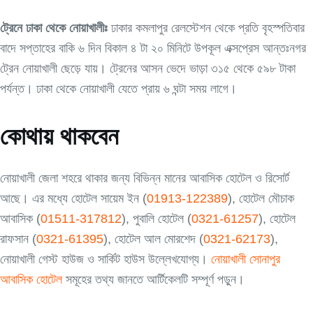
ট্রেনে ঢাকা থেকে নোয়াখালীঃ
ঢাকার কমলাপুর রেলস্টেশন থেকে প্রতি বৃহস্পতিবার
বাদে সপ্তাহের বাকি ৬ দিন বিকাল ৪ টা ২০ মিনিটে উপকূল এক্সপ্রেস আন্তঃনগর
ট্রেন নোয়াখালী ছেড়ে যায়। ট্রেনের আসন ভেদে ভাড়া ৩১৫ থেকে ৫৯৮ টাকা
পর্যন্ত। ঢাকা থেকে নোয়াখালী যেতে প্রায় ৬ ঘন্টা সময় লাগে।
কোথায় থাকবেন
নোয়াখালী জেলা শহরে থাকার জন্য বিভিন্ন মানের আবাসিক হোটেল ও রিসোর্ট
আছে। এর মধ্যে হোটেল সায়েম ইন (
01913-122389
), হোটেল মৌচাক
আবাসিক (
01511-317812
), পুবালি হোটেল (
0321-61257
), হোটেল
রাফসান (
0321-61395
), হোটেল আল মোরশেদ (
0321-62173
),
নোয়াখালী গেস্ট হাউজ ও সার্কিট হাউস উল্লেখযোগ্য।
নোয়াখালী সোনাপুর
আবাসিক হোটেল
সমূহের তথ্য জানতে আর্টিকেলটি সম্পূর্ণ পড়ুন।