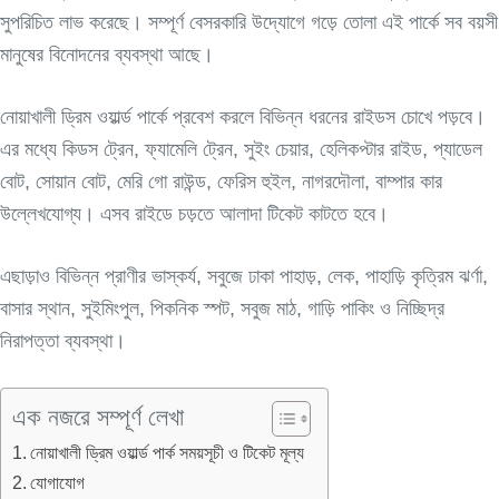
সুপরিচিত লাভ করেছে। সম্পূর্ণ বেসরকারি উদ্যোগে গড়ে তোলা এই পার্কে সব বয়সী
মানুষের বিনোদনের ব্যবস্থা আছে।
নোয়াখালী ড্রিম ওয়ার্ল্ড পার্কে প্রবেশ করলে বিভিন্ন ধরনের রাইডস চোখে পড়বে।
এর মধ্যে কিডস ট্রেন, ফ্যামেলি ট্রেন, সুইং চেয়ার, হেলিকপ্টার রাইড, প্যাডেল
বোট, সোয়ান বোট, মেরি গো রাউন্ড, ফেরিস হুইল, নাগরদৌলা, বাম্পার কার
উল্লেখযোগ্য। এসব রাইডে চড়তে আলাদা টিকেট কাটতে হবে।
এছাড়াও বিভিন্ন প্রাণীর ভাস্কর্য, সবুজে ঢাকা পাহাড়, লেক, পাহাড়ি কৃত্রিম ঝর্ণা,
বাসার স্থান, সুইমিংপুল, পিকনিক স্পট, সবুজ মাঠ, গাড়ি পাকিং ও নিচ্ছিদ্র
নিরাপত্তা ব্যবস্থা।
এক নজরে সম্পূর্ণ লেখা
নোয়াখালী ড্রিম ওয়ার্ল্ড পার্ক সময়সূচী ও টিকেট মূল্য
যোগাযোগ