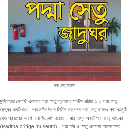
পদ্মা সেতু জাদুঘর
মুন্সিগঞ্জের দেগাছি এলাকায় পদ্মা সেতু প্রকল্পের সার্ভিস এরিয়া-১ এ পদ্মা সেতু
জাদুঘর অবস্থিত। পদ্মা নদীর উপর নির্মিত স্বপ্নের পদ্মা সেতু ছাড়াও পদ্মা বহুমুখী
সেতু প্রকল্পের আরো নানা উদ্যোগ রয়েছে। যার মধ্যে একটি পদ্মা সেতু জাদুঘর
(Padma bridge museum)। পদ্মা নদী ও সেতু এলাকার আশেপাশের