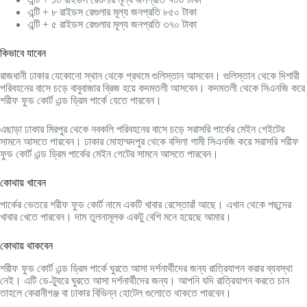
এন্টি + ৮ রাইডস রেগুলার মূল্য জনপ্রতি ৮৫০ টাকা
এন্টি + ৫ রাইডস রেগুলার মূল্য জনপ্রতি ৩৭০ টাকা
কিভাবে যাবেন
রাজধানী ঢাকার যেকোনো স্থান থেকে প্রথমে গুলিস্তান আসবেন। গুলিস্তান থেকে দিশারী
পরিবহনের বাসে চড়ে বাবুবাজার ব্রিজ হয়ে কদমতলী আসবেন। কদমতলী থেকে সিএনজি করে
শরীফ ফুড কোর্ট এন্ড ড্রিম পার্কে যেতে পারবেন।
এছাড়া ঢাকার মিরপুর থেকে নবকলি পরিবহনের বাসে চড়ে সরাসরি পার্কের মেইন গেইটের
সামনে আসতে পারবেন। ঢাকার মোহাম্মদপুর থেকে বসিলা গামী সিএনজি করে সরাসরি শরীফ
ফুড কোর্ট এন্ড ড্রিম পার্কের মেইন গেটের সামনে আসতে পারবেন।
কোথায় খাবেন
পার্কের ভেতরে শরীফ ফুড কোর্ট নামে একটি খাবার রেস্তোরাঁ আছে। এখান থেকে পছন্দের
খাবার খেতে পারবেন। দাম তুলনামূলক একটু বেশি মনে হয়েছে আমার।
কোথায় থাকবেন
শরীফ ফুড কোর্ট এন্ড ড্রিম পার্কে ঘুরতে আসা দর্শনার্থীদের জন্য রাত্রিযাপন করার ব্যবস্থা
নেই। এটি ডে-ট্যুরে ঘুরতে আসা দর্শনার্থীদের জন্য। আপনি যদি রাত্রিযাপন করতে চান
তাহলে কেরানীগঞ্জ বা ঢাকার বিভিন্ন হোটেল গুলোতে থাকতে পারবেন।