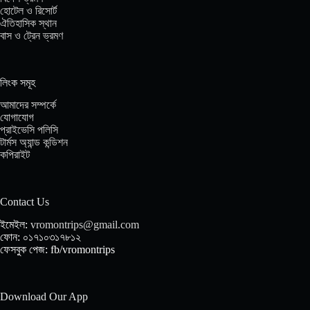
হোটেল ও রিসোর্ট
ঐতিহাসিক স্থান
বাস ও ট্রেন ভ্রমণ
লিংক সমূহ
আমাদের সম্পর্কে
যোগাযোগ
প্রাইভেসি পলিসি
টার্মস অ্যান্ড কন্ডিশন
কপিরাইট
Contact Us
ইমেইল:
vromontrips@gmail.com
ফোন: ০১৭১০৩১৭৮১২
ফেসবুক পেজ: fb/vromontrips
Download Our App