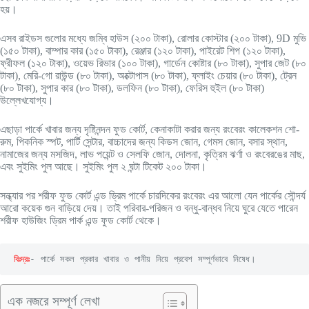
হয়।
এসব রাইডস গুলোর মধ্যে জম্বি হাউস (২০০ টাকা), রোলার কোস্টার (২০০ টাকা), 9D মুভি
(১৫০ টাকা), বাম্পার কার (১৫০ টাকা), রেঞ্জার (১২০ টাকা), পাইরেট শিপ (১২০ টাকা),
ফ্রীফল (১২০ টাকা), ওয়েভ রিভার (১০০ টাকা), গার্ডেন কোষ্টার (৮০ টাকা), সুপার জেট (৮০
টাকা), মেরি-গো রাউন্ড (৮০ টাকা), অক্টোপাস (৮০ টাকা), ফ্লাইং চেয়ার (৮০ টাকা), ট্রেন
(৮০ টাকা), সুপার কার (৮০ টাকা), ডলফিন (৮০ টাকা), ফেরিস হুইল (৮০ টাকা)
উল্লেখযোগ্য।
এছাড়া পার্কে খাবার জন্য দৃষ্টিনন্দন ফুড কোর্ট, কেনাকাটা করার জন্য রংবেরং কালেকশন শো-
রুম, পিকনিক স্পট, পার্টি সেন্টার, বাচ্চাদের জন্য কিডস জোন, গেমস জোন, বসার স্থান,
নামাজের জন্য মসজিদ, লাভ পয়েন্ট ও সেলফি জোন, দোলনা, কৃত্রিম ঝর্ণা ও রংবেরঙের মাছ,
এবং সুইমিং পুল আছে। সুইমিং পুল ২ ঘন্টা টিকেট ২০০ টাকা।
সন্ধ্যার পর শরীফ ফুড কোর্ট এন্ড ড্রিম পার্কে চারদিকের রংবেরং এর আলো যেন পার্কের সৌন্দর্য
আরো কয়েক গুন বাড়িয়ে দেয়। তাই পরিবার-পরিজন ও বন্ধু-বান্ধব নিয়ে ঘুরে যেতে পারেন
শরীফ হাউজিং ড্রিম পার্ক এন্ড ফুড কোর্ট থেকে।
বিঃদ্রঃ
- পার্কে সকল প্রকার খাবার ও পানীয় নিয়ে প্রবেশ সম্পূর্ণভাবে নিষেধ।
এক নজরে সম্পূর্ণ লেখা