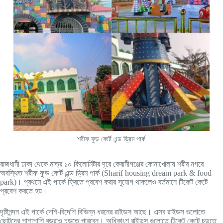
শরীফ ফুড কোর্ট এন্ড ড্রিম পার্ক
রাজধানী ঢাকা থেকে মাত্র ১০ কিলোমিটার দূরে কেরানীগঞ্জের কোনাখোলায় শরীর নগরে
অবস্থিত শরীফ ফুড কোর্ট এন্ড ড্রিম পার্ক (Sharif housing dream park & food
park)। প্রথমে এই পার্কে ফ্রিতে প্রবেশ করার সুযোগ থাকলেও বর্তমানে টিকেট কেটে
প্রবেশ করতে হয়।
দৃষ্টিনন্দন এই পার্কে দেশি-বিদেশি বিভিন্ন ধরনের রাইডস আছে। এসব রাইডস গুলোতে
ছোটদের পাশাপাশি বড়রাও চড়তে পারবেন। অধিকাংশ রাইডস গুলোতে টিকেট কেটে চড়তে