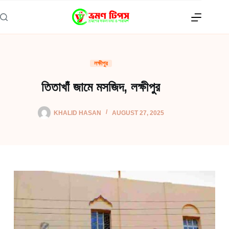
Skip
to
content
লক্ষীপুর
তিতাখাঁ জামে মসজিদ, লক্ষীপুর
KHALID HASAN
AUGUST 27, 2025