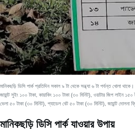
মানিকছড়ি ডিসি পার্ক প্রতিদিন সকাল ৯ টা থেকে সন্ধ্যা ৬ টা পর্যন্ত খোলা থা
জায়ান্ট সুইং ১০০ টাকা, কায়াকিং ১০০ টাকা (৩০ মিনিট), ওয়াটার জিপ লাইন ১৫০ ট
ভেলা ৫০ টাকা (৩০ মিনিট), প্যাডেল বেট ৫০ টাকা (৩০ মিনিট), জায়ান্ট দোলনা ফ
মানিকছড়ি ডিসি পার্ক যাওয়ার উপায়