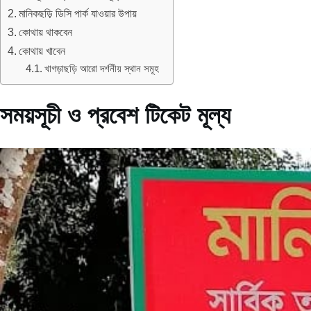
মানিকছড়ি ডিসি পার্ক যাওয়ার উপায়
কোথায় থাকবেন
কোথায় খাবেন
খাগড়াছড়ি আরো দর্শনীয় স্থান সমূহ
সময়সূচী ও প্রবেশ টিকেট মূল্য