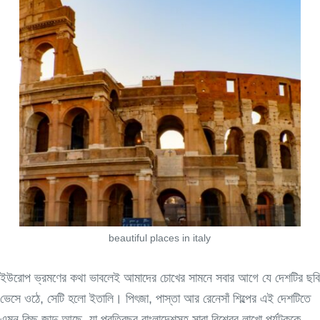
beautiful places in italy
ইউরোপ ভ্রমণের কথা ভাবলেই আমাদের চোখের সামনে সবার আগে যে দেশটির ছবি
ভেসে ওঠে, সেটি হলো ইতালি। পিৎজা, পাস্তা আর রেনেসাঁ শিল্পের এই দেশটিতে
এমন কিছু জাদু আছে, যা প্রতিবছর বাংলাদেশসহ সারা বিশ্বের লাখো পর্যটককে