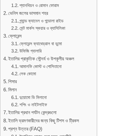
প্যানথিয়ন ও রোমান ফোরাম
ভেনিস জলের ভাসমান শহর
গ্র্যান্ড ক্যানেল ও গন্ডোলা রাইড
সেন্ট মার্কস স্কয়ার ও ব্যাসিলিকা
ফ্লোরেন্স
ফ্লোরেন্স ক্যাথেড্রাল বা ডুমো
উফিজি গ্যালারি
ইতালির প্রাকৃতিক সৌন্দর্য ও উপকূলীয় অঞ্চল
আমালফি কোস্ট ও পোসিতানো
লেক কোমো
পিসার
মিলান
দুয়োমো ডি মিলানো
শপিং ও নাইটলাইফ
ইতালির প্রধান পর্যটন কেন্দ্রগুলো
ইতালি ভ্রমণকারীদের জন্য কিছু টিপস ও ট্রিকস
প্রশ্ন উত্তর (FAQ)