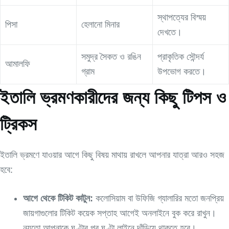
স্থাপত্যের বিস্ময়
পিসা
হেলানো মিনার
দেখতে।
সমুদ্র সৈকত ও রঙিন
প্রাকৃতিক সৌন্দর্য
আমালফি
গ্রাম
উপভোগ করতে।
ইতালি ভ্রমণকারীদের জন্য কিছু টিপস ও
ট্রিকস
ইতালি ভ্রমণে যাওয়ার আগে কিছু বিষয় মাথায় রাখলে আপনার যাত্রা আরও সহজ
হবে:
আগে থেকে টিকিট কাটুন:
কলোসিয়াম বা উফিজি গ্যালারির মতো জনপ্রিয়
জায়গাগুলোর টিকিট কয়েক সপ্তাহ আগেই অনলাইনে বুক করে রাখুন।
নয়তো আপনাকে ঘণ্টার পর ঘণ্টা লাইনে দাঁড়িয়ে থাকতে হবে।