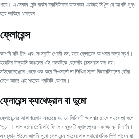
পারে। এখানকার সেন্ট মার্কস ব্যাসিলিকার কারুকাজ এতটাই নিখুঁত যে আপনি মুগ্ধ
হয়ে তাকিয়ে থাকবেন।
ফ্লোরেন্স
আপনি যদি শিল্প এবং সংস্কৃতি প্রেমী হন, তবে ফ্লোরেন্স আপনার জন্য স্বর্গ।
ইতালির টাস্কানি অঞ্চলের এই শহরটিকে রেনেসাঁর জন্মস্থান বলা হয়।
মাইকেলেঞ্জেলো থেকে শুরু করে লিওনার্দো দা ভিঞ্চির মতো কিংবদন্তিদের ছোঁয়া
লেগে আছে এই শহরের প্রতিটি কোণায়।
ফ্লোরেন্স ক্যাথেড্রাল বা ডুমো
ফ্লোরেন্সের আকাশরেখায় সবচেয়ে বড় যে জিনিসটি আপনার চোখে পড়বে তা হলো
‘ডুমো’। লাল ইটের তৈরি এই বিশাল গম্বুজটি স্থাপত্যের এক অনন্য নিদর্শন।
এর চূড়ায় উঠলে আপনি পুরো ফ্লোরেন্স শহরের এক প্যানোরামিক ভিউ পাবেন যা