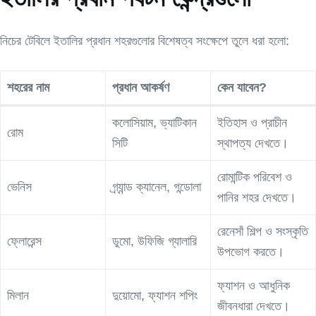
নিচের টেবিলে ইতালির প্রধান শহরগুলোর বিশেষত্ব সংক্ষেপে তুলে ধরা হলো:
শহরের নাম
প্রধান আকর্ষণ
কেন যাবেন?
কলোসিয়াম, ভ্যাটিকান
ইতিহাস ও প্রাচীন
রোম
সিটি
স্থাপত্য দেখতে।
রোমান্টিক পরিবেশ ও
ভেনিস
গ্র্যান্ড ক্যানেল, গন্ডোলা
পানির শহর দেখতে।
রেনেসাঁ শিল্প ও সংস্কৃতি
ফ্লোরেন্স
ডুমো, উফিজি গ্যালারি
উপভোগ করতে।
ফ্যাশন ও আধুনিক
মিলান
দুয়োমো, ফ্যাশন শপিং
জীবনধারা দেখতে।