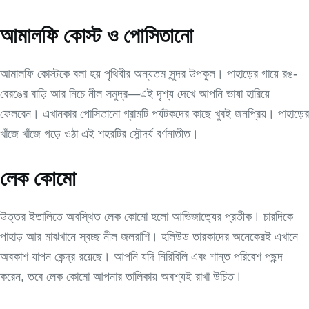
আমালফি কোস্ট ও পোসিতানো
আমালফি কোস্টকে বলা হয় পৃথিবীর অন্যতম সুন্দর উপকূল। পাহাড়ের গায়ে রঙ-
বেরঙের বাড়ি আর নিচে নীল সমুদ্র—এই দৃশ্য দেখে আপনি ভাষা হারিয়ে
ফেলবেন। এখানকার পোসিতানো গ্রামটি পর্যটকদের কাছে খুবই জনপ্রিয়। পাহাড়ের
খাঁজে খাঁজে গড়ে ওঠা এই শহরটির সৌন্দর্য বর্ণনাতীত।
লেক কোমো
উত্তর ইতালিতে অবস্থিত লেক কোমো হলো আভিজাত্যের প্রতীক। চারদিকে
পাহাড় আর মাঝখানে স্বচ্ছ নীল জলরাশি। হলিউড তারকাদের অনেকেরই এখানে
অবকাশ যাপন কেন্দ্র রয়েছে। আপনি যদি নিরিবিলি এবং শান্ত পরিবেশ পছন্দ
করেন, তবে লেক কোমো আপনার তালিকায় অবশ্যই রাখা উচিত।