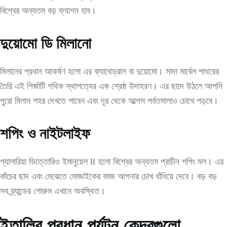
বিশ্বের অন্যতম বড় ফ্যাশন হাব।
দুয়োমো ডি মিলানো
মিলানের প্রধান আকর্ষণ হলো এর ক্যাথেড্রাল বা দুয়োমো। সাদা মার্বেল পাথরের
তৈরি এই গির্জাটি গথিক স্থাপত্যের এক শ্রেষ্ঠ উদাহরণ। এর ছাদে উঠলে আপনি
পুরো মিলান শহর দেখতে পাবেন এবং দূর থেকে আল্পস পর্বতমালাও চোখে পড়বে।
শপিং ও নাইটলাইফ
গ্যালারিয়া ভিত্তোরিও ইমানুয়েল II হলো বিশ্বের অন্যতম প্রাচীন শপিং মল। এর
কাঁচের ছাদ এবং মেঝেতে মোজাইকের কাজ আপনার চোখ ধাঁধিয়ে দেবে। বড় বড়
সব ব্র্যান্ডের শোরুম এখানে অবস্থিত।
ইতালির প্রধান পর্যটন কেন্দ্রগুলো